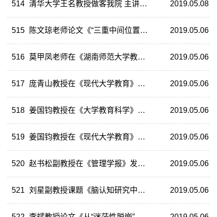
514
清华大学王名教授做客我院 主讲“我国社会组织发展的能力专有性问题”
2019.05.08
515
陈文琼老师论文《“三重中间位置”与双重阶层属性——对江汉平原农民就近半城市化的阶层分析》被《人大复印资料》全文转载
2019.05.06
516
莫甲凤老师在《湖南师范大学教育科学学报》发表论文《世界一流大学如何以多样性学习经历培养大学生创造力》
2019.05.06
517
庞青山教授在《现代大学教育》发表论文《研究型大学师资队伍建设三题》
2019.05.06
518
姜国钧教授在《大学教育科学》发表论文《庄子的科技思想及其对当代科技教育的启示》
2019.05.06
519
姜国钧教授在《现代大学教育》发表论文《烽火中华弦歌在——抗战中的长沙临时大学》
2019.05.06
520
赵书松副教授在《管理学报》发表论文《绩效考核政治对下级创新行为的影响机制》
2019.05.06
521
刘星副教授课题《脑认知研究中的伦理风险与治理研究》获得湖南省哲学社会科学基金一般项目立项
2019.05.06
522
李斌教授论文《从“迷茫性脱嵌”到“分化性嵌入”：社会工作助推失地农民就业研究》被《人大复印资料》全文转载
2019.05.06