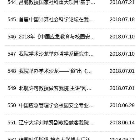
544
吕鹏教授国家社科重大项目“基于大数据的反社会行为预测研究”开题报告会举行
2018.07.21
545
首届中国计算社会科学论坛在我院顺利举办
2018.07.18
546
2018年《中国应急教育与校园安全发展报告》公开发布
2018.07.10
547
我院学术沙龙举办哲学系研究生专场
2018.07.10
548
我院举办学术沙龙——“道”出《庄子》
2018.07.01
549
北航许可教授做客我院 主讲“网络交流与情绪传播研究”
2018.07.01
550
中国应急管理学会校园安全专业委员会第三届年会暨第四届“社会风险与校园安全”高端论坛在兰州大学举办
2018.06.29
551
辽宁大学刘靖贤副教授做客我院 主讲“可设想性论证及其限度”讲座
2018.06.14
552
德国杜伊斯堡-埃森大学博士后汪超应邀主讲“外来移民社会融合政策公共性建构”
2018.06.11