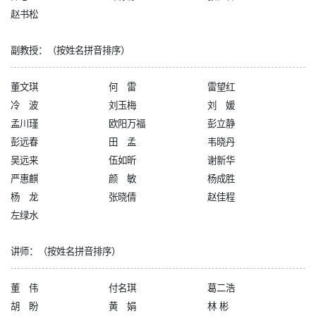
赵书松
副教授：（按姓名拼音排序）
董文琪
何 雷
雷望红
冷 波
刘玉梅
刘 媛
孟川瑾
欧阳万福
彭立静
彭远春
田 孟
韦晓丹
吴远来
伍如昕
谢新华
严惠麒
颜 敏
杨成胜
杨 龙
张晓倩
赵佳程
左绿水
讲师：（按姓名拼音排序）
董 伟
付名琪
葛二浩
胡 盼
黄 娟
林 彬