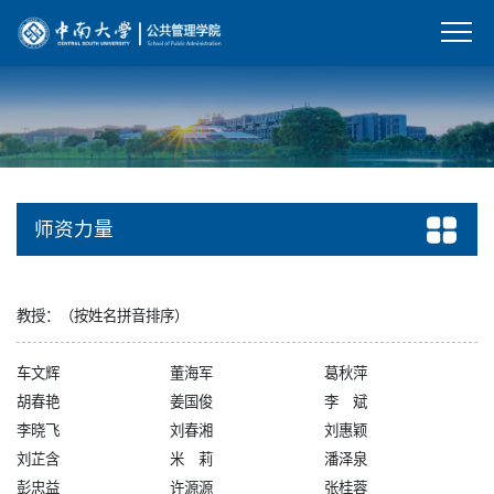
师资力量
教授：（按姓名拼音排序）
车文辉
董海军
葛秋萍
胡春艳
姜国俊
李 斌
李晓飞
刘春湘
刘惠颖
刘芷含
米 莉
潘泽泉
彭忠益
许源源
张桂蓉