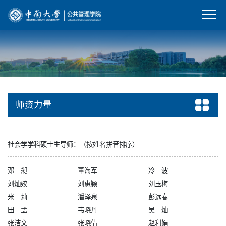
师资力量
社会学学科硕士生导师：（按姓名拼音排序）
邓 昶
董海军
冷 波
刘灿姣
刘惠颖
刘玉梅
米 莉
潘泽泉
彭远春
田 孟
韦晓丹
吴 灿
张洁文
张晓倩
赵利娟