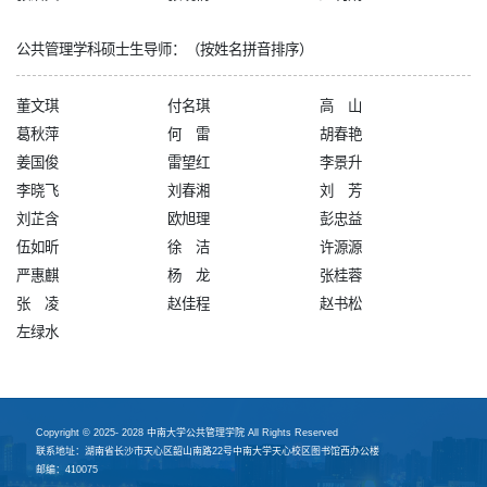
公共管理学科硕士生导师：（按姓名拼音排序）
董文琪
付名琪
高 山
葛秋萍
何 雷
胡春艳
姜国俊
雷望红
李景升
李晓飞
刘春湘
刘 芳
刘芷含
欧旭理
彭忠益
伍如昕
徐 洁
许源源
严惠麒
杨 龙
张桂蓉
张 凌
赵佳程
赵书松
左绿水
Copyright © 2025- 2028 中南大学公共管理学院 All Rights Reserved
联系地址：湖南省长沙市天心区韶山南路22号中南大学天心校区图书馆西办公楼
邮编：410075