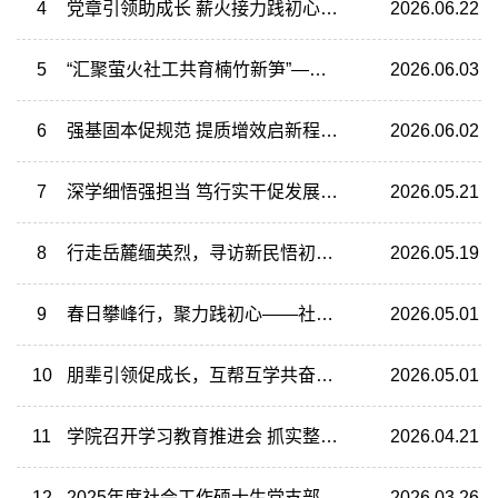
4
党章引领助成长 薪火接力践初心——公共管理硕士生第一党支部会议纪实
2026.06.22
5
“汇聚萤火社工共育楠竹新笋”——社会工作硕士生党支部开展儿童友好共创墙绘第二期志愿服务活动
2026.06.03
6
强基固本促规范 提质增效启新程—— 学院党委举办第二期基层党建规范化建设专项培训
2026.06.02
7
深学细悟强担当 笃行实干促发展——公共管理学院博士生党支部开展二十届四中全会精神培训暨5月主题学习研讨活动
2026.05.21
8
行走岳麓缅英烈，寻访新民悟初心——行政管理本科生党支部开展主题党日活动
2026.05.19
9
春日攀峰行，聚力践初心——社会学本科生党支部举行4月主题党日活动
2026.05.01
10
朋辈引领促成长，互帮互学共奋进——社会学硕士生党支部举办4月主题党日活动
2026.05.01
11
学院召开学习教育推进会 抓实整改整治 推动学习教育走深走实
2026.04.21
12
2025年度社会工作硕士生党支部专题组织生活会暨民主评议会顺利召开
2026.03.26