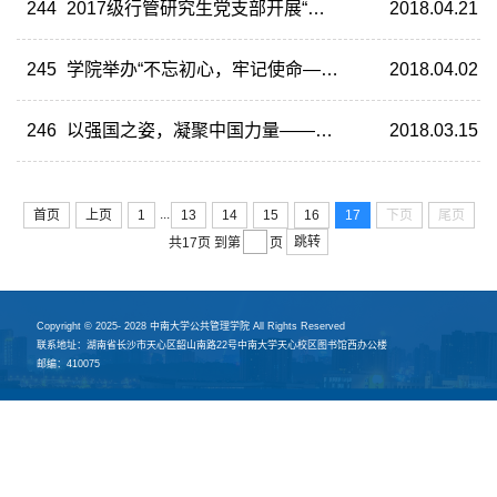
244
2017级行管研究生党支部开展“不忘初心爱环境，争做湘江好卫士”党日活动
2018.04.21
245
学院举办“不忘初心，牢记使命——红色故事会”党史党情演讲比赛
2018.04.02
246
以强国之姿，凝聚中国力量——记观影《厉害了，我的国》主题党日活动
2018.03.15
...
首页
上页
1
13
14
15
16
17
下页
尾页
跳转
共17页
到第
页
Copyright © 2025- 2028 中南大学公共管理学院 All Rights Reserved
联系地址：湖南省长沙市天心区韶山南路22号中南大学天心校区图书馆西办公楼
邮编：410075