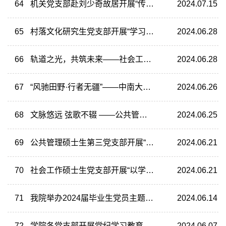
64
机关党支部赴刘少奇故居开展“传承红色基因 弘扬革命精神”主题党日活动
2024.07.15
65
村落文化研究生党支部开展“学习贯彻二十大精神，坚定社会主义与共产主义信念”主题实践活动
2024.06.28
66
轨道之光，共筑未来——社会工作硕士生党支部走进高速铁路建造技术国家工程研究中心
2024.06.28
67
“风驰田野·行者无疆”——中南大学社会学博士生党支部暑期调研实践启动仪式
2024.06.26
68
文脉悠远 弦歌不辍 ——公共管理硕士生一支部六月主题党日纪实
2024.06.25
69
公共管理硕士生第三党支部开展“不忘初心 砥砺前行”毕业生欢送会
2024.06.21
70
社会工作硕士生党支部开展“以学明纪 以案说纪”党纪学习教育专题党课
2024.06.21
71
我院举办2024届毕业生党员主题教育
2024.06.14
72
学院各党支部开展党纪学习教育
2024.06.07