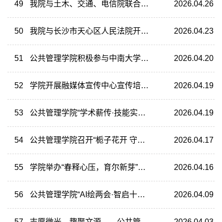
49
我院与土木、交通、电信院联合举办“你要跳舞吗”青春随舞会天心专场
2026.04.26
50
我院与长沙市天心区人民法院开展校地共建基地签约仪式
2026.04.23
51
公共管理学院积极参与中南大学第25届525心理健康节素质拓展活动
2026.04.20
52
学院开展融媒体宣传中心宣传培训会
2026.04.19
53
公共管理学院“学术薪传·技能实践”能力提升工作坊第一期开讲
2026.04.19
54
公共管理学院召开“栀子花开 守护未来”计划暨大中小学思政一体化建设座谈交流会
2026.04.17
55
学院举办“春释心压，育尔新芽”——“生命的礼物”阅享会活动
2026.04.16
56
公共管理学院“AI绘两会·智启十五五”创意作品征集大赛圆满落幕
2026.04.09
57
志愿微光，趣聚文源——公共管理学院志愿者助力社工趣味运动会
2026.04.03