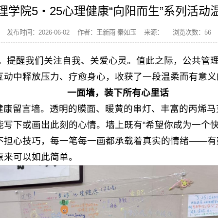
理学院5・25心理健康“向阳而生”系列活动
发布时间：2026-06-02 作者：王新雨 秦如玉 来源： 浏览次数：
56
我”，提醒我们关注自我、关爱心灵。值此之际，公共管
互动中释放压力、疗愈身心，收获了一段温柔而有意义
一面墙，装下所有心里话
健康留言墙。透明的膜面、暖黄的串灯、丰富的丙烯马
写下或画出此刻的心情。墙上既有“希望你成为一个快
不担心技巧，每一笔每一画都承载着真实的情绪——有
原来可以如此简单。