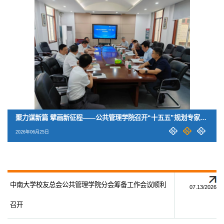
再创佳绩！公管学子斩获第五届全国大学生公共管理决策模拟大赛
徐晓林教授受聘我校兼职教授
聚力谋新篇 擘画新征程——公共管理学院召开“十五五”规划专家论
再创佳绩！公管学子斩获第五届全国大学生公共管理决策模拟大赛
徐晓林教授受聘我校兼职教授
2026年06月09日
2026年06月25日
2026年06月25日
2026年06月09日
2026年06月25日
总决赛特等奖
证会
总决赛特等奖
中南大学校友总会公共管理学院分会筹备工作会议顺利
07.13/2026
召开