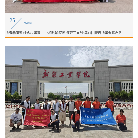
25
07/2026
执青春画笔 绘乡村华章——“相约喻家坳 筑梦正当时”实践团青春助学温暖启航