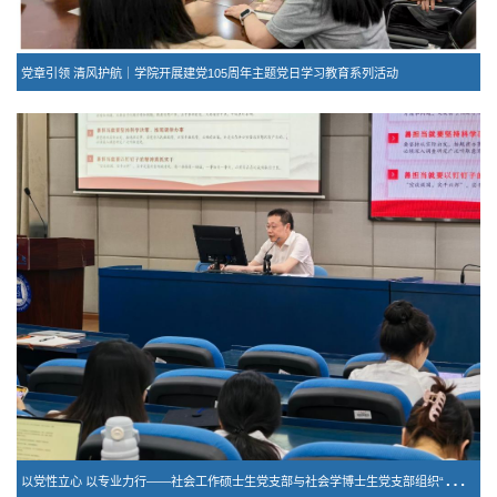
党章引领 清风护航｜学院开展建党105周年主题党日学习教育系列活动
以
党性立心 以专业力行——社会工作硕士生党支部与社会学博士生党支部组织“树立和践行正确政绩观学习教育”专题党课